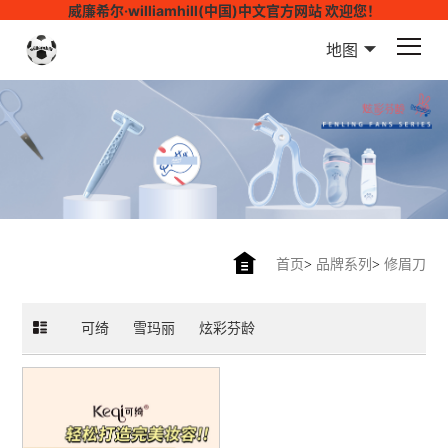
威廉希尔·williamhill(中国)中文官方网站 欢迎您！
地图
首页
>
品牌系列
>
修眉刀
可绮
雪玛丽
炫彩芬龄