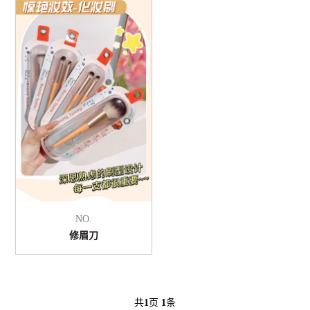
NO.
修眉刀
共
1
页
1
条