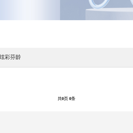
炫彩芬龄
共
0
页
0
条