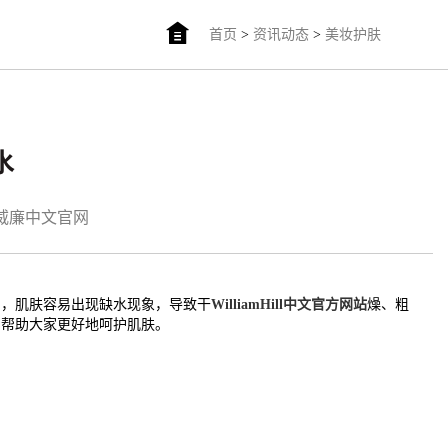
首页
>
资讯动态
>
美妆护肤
水
am威廉中文官网
中，肌肤容易出现缺水现象，导致干
WilliamHill中文官方网站
燥、粗
，帮助大家更好地呵护肌肤。