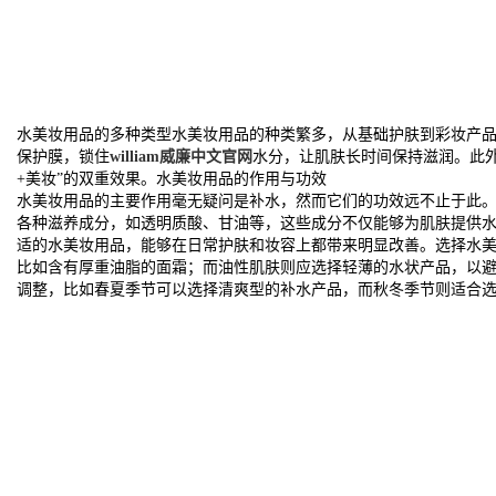
水美妆用品的多种类型水美妆用品的种类繁多，从基础护肤到彩妆产
保护膜，锁住
william威廉中文官网
水分，让肌肤长时间保持滋润。此
+美妆”的双重效果。水美妆用品的作用与功效
水美妆用品的主要作用毫无疑问是补水，然而它们的功效远不止于此
各种滋养成分，如透明质酸、甘油等，这些成分不仅能够为肌肤提供
适的水美妆用品，能够在日常护肤和妆容上都带来明显改善。选择水
比如含有厚重油脂的面霜；而油性肌肤则应选择轻薄的水状产品，以
调整，比如春夏季节可以选择清爽型的补水产品，而秋冬季节则适合