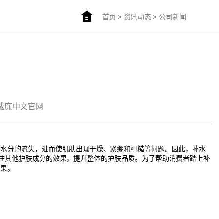
首页
>
资讯动态
>
公司新闻
am威廉中文官网
肤水分的流失，进而使肌肤出现干燥、紧绷和粗糙等问题。因此，补水
住其他护肤成分的效果，提升整体的护肤品质。为了帮助消费者踏上补
效果。