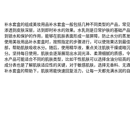
补水套盒的组成美妆用品补水套盒一般包括几种不同类型的产品，常
渗透到皮肤深层，达到即时补水的效果。水乳则是日常护肤的基础产
到锁水和保护的作用，能够在肌肤表面形成一层屏障，防止水分的蒸
使用美妆用品补水套盒时，按照指定的步骤进行，可以使效果达到最
部，帮助肌肤吸收水分。随后，使用精华液，重点关注肌肤干燥或暗
分。坚持每日使用，肌肤会逐渐展现出水润光泽、柔滑细腻的质感，
水产品可能适合不同的肌肤类型，比如干性肌肤可以选择含油分较高
成分表也是了解肌肤适应性的关键，对于敏感肌肤，选择无香料、无
补水套盒的帮助下，肌肤将能快速回复活力，让每一天都充满水润的